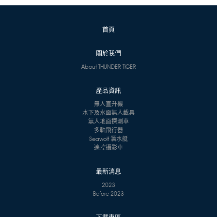
首頁
關於我們
About THUNDER TIGER
產品資訊
無人直升機
水下及水面無人載具
無人地面探測車
多軸飛行器
Seawolf 潛水艇
遙控攝影車
最新消息
2023
Before 2023