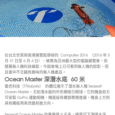
在台北世貿與南港展覽館舉辦的 Computex 2016 （2016 年 5
月 31 日至 6 月 4 日），被譽為亞洲最大型的電腦展覽會，但
隨著無人機科技崛起，今屆會場上已可看到無人機的踪影，而
且當中不乏饒有趣味的無人機產品。
Ocean Master 深潛水底 60 米
雷虎科技（TTRobotix） 的攤位展示了潛水無人機 Seawolf
Ocean Master，尤如潛水艇的外形頗吸引眼球。它的機身前方
可安裝 GoPro 運動相機，機尾設有螺旋槳推進器，機身上方則
具有鰭板用來改變前進方向。
Seawolf Ocean Master 的重量達 9 千克，據悉可下潛達水深