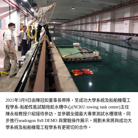
2021年3月9日由陳冠如董事長帶隊，至成功大學系統及船舶機電工
程學系
-
船舶性能試驗拖航水槽
中心
(NCKU towing tank
center)
主任
陳永裕教授介紹接待參訪，並參觀全國最大專業測試水槽環境，同
步進行
seadragon 8x8 DEMO
與實驗操作展示。規劃未來將與成功大
學系統及船舶機電工程學系有更密切的合作。