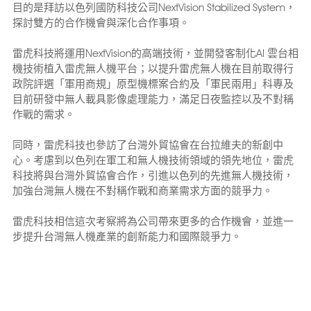
目的是拜訪以色列國防科技公司NextVision Stabilized System，
探討雙方的合作機會與深化合作事項。
雷虎科技將運用NextVision的高端技術，並開發客制化AI 雲台相
機技術植入雷虎無人機平台；以提升雷虎無人機在目前取得行
政院評選「軍用商規」原型機標案合約及「軍民兩用」科專及
目前研發中無人載具影像處理能力，滿足日夜監控以及不對稱
作戰的需求。
同時，雷虎科技也參訪了台灣外貿協會在台拉維夫的新創中
心。考慮到以色列在軍工和無人機技術領域的領先地位，雷虎
科技將與台灣外貿協會合作，引進以色列的先進無人機技術，
加強台灣無人機在不對稱作戰和商業需求方面的競爭力。
雷虎科技相信這次考察將為公司帶來更多的合作機會，並進一
步提升台灣無人機產業的創新能力和國際競爭力。