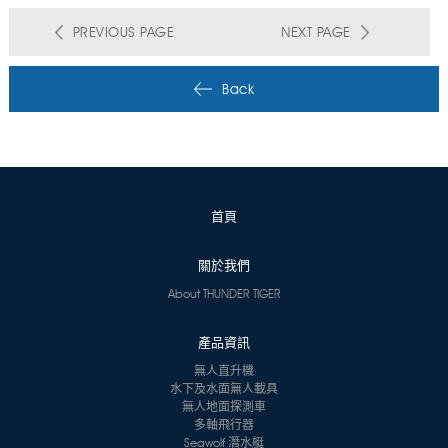
PREVIOUS PAGE
NEXT PAGE
Back
首頁
關於我們
About THUNDER TIGER
產品資訊
無人直升機
水下及水面無人載具
無人地面探測車
多軸飛行器
Seawolf 潛水艇